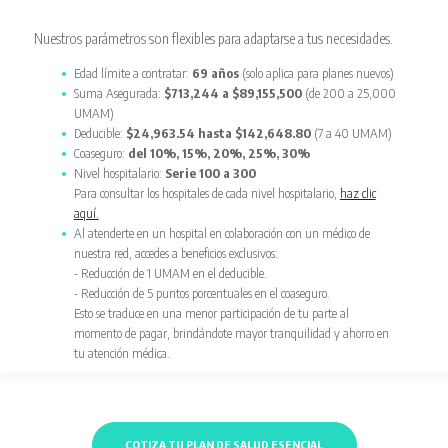
Nuestros parámetros son flexibles para adaptarse a tus necesidades.
Edad límite a contratar:
69 años
(solo aplica para planes nuevos)
Suma Asegurada:
$713,244 a $89,155,500
(de 200 a 25,000
UMAM)
Deducible:
$24,963.54 hasta $142,648.80
(7 a 40 UMAM)
Coaseguro:
del 10%, 15%, 20%, 25%, 30%
Nivel hospitalario:
Serie 100 a 300
Para consultar los hospitales de cada nivel hospitalario,
haz clic
aquí.
Al atenderte en un hospital en colaboración con un médico de
nuestra red, accedes a beneficios exclusivos:
- Reducción de 1 UMAM en el deducible.
- Reducción de 5 puntos porcentuales en el coaseguro.
Esto se traduce en una menor participación de tu parte al
momento de pagar, brindándote mayor tranquilidad y ahorro en
tu atención médica.
COTIZA TU PLAN DE SALUD ESENCIAL