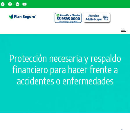
Protección necesaria y respaldo
financiero para hacer frente a
accidentes o enfermedades