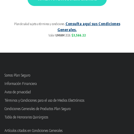
Consulta aquí sus Condiciones
Plan de salud sujeto a términos y condiciones.
Generales.
Valor
UMAM
2026:
$3,566.22
Somos Plan Seguro
Información Financiera
Aviso de privacidad
Términos y Condiciones para el uso de Medios Electrónicos
Condiciones Generales de Productos Plan Seguro
Tabla de Honorarios Quirúrgicos
Artículos citados en Condiciones Generales