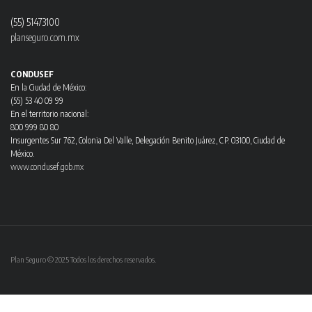
(55) 51473100
planseguro.com.mx
CONDUSEF
En la Ciudad de México:
(55) 53 40 09 99
En el territorio nacional:
800 999 80 80
Insurgentes Sur 762, Colonia Del Valle, Delegación Benito Juárez, C.P. 03100, Ciudad de
México.
www.condusef.gob.mx
Plan Seguro © 2025 Todos los derechos reservados.