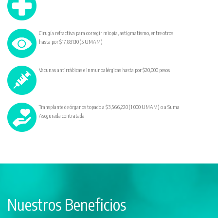
Cirugía refractiva para corregir miopía, astigmatismo, entre otros
hasta por $17,831.10 (5 UMAM)
Vacunas antirrábicas e inmunoalérgicas hasta por $20,000 pesos
Transplante de órganos topado a $3,566,220 (1,000 UMAM) o a Suma
Asegurada contratada
Nuestros Beneficios